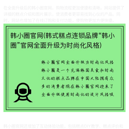
在全面升级后的韩小圈官网，购物流程更加便捷和清晰。网站提供了
详细的糕点介绍和图片展示，使消费者更容易找到心仪的产品。同
时，网站也增加了在线订购和支付功能，使购物更加方便快捷。
增加互动体验
韩小圈官网还增加了互动体验功能，包括糕点DIY教学、糕点评价和