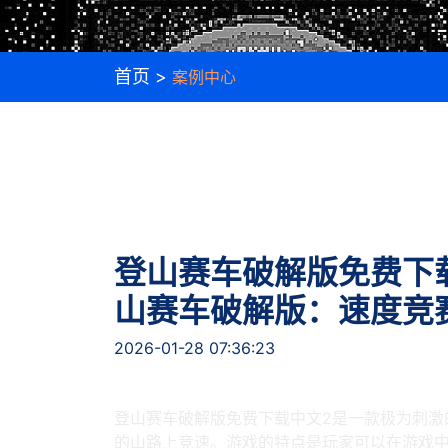
首页 >
案例中心
登山赛车破解版免费下
山赛车破解版：速度竞
2026-01-28 07:36:23
介绍
登山赛车破解版免费下载中文2是一款极为刺激
的山路上竞速。游戏的特点是玩家可以在游戏