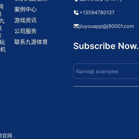
网
案例中心
+13594780137
)
游戏资讯
九
jiuyouapp@j90001.com
致
公司服务
会
联系九游体育
畅玩
Subscribe Now.
手机
游官网
.