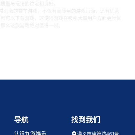
戏质量与玩法的稳定和良好。
常刺激的赛车游戏，不仅有高质量的游戏画面，还有优秀
钱就可以下载游戏，这使得游戏在吸引大量用户方面更具优
，那么这款游戏绝对值得一试。
导航
找到我们
认识九游娱乐
遵义市律箩坊461号