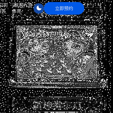
公司
联系九游
立即预约
服务
体育
立即预约