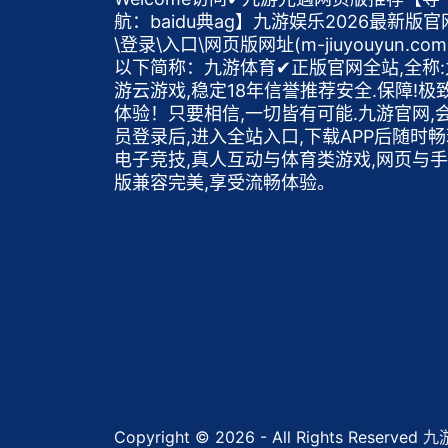
航：baidu典ag】九游娱乐2026最新版官
\登录\入口\网页版网址(m-jiuyouyun.com
以下简称：九游体育✔正版官网全站,全称:
游云游戏,稳定18年信誉推荐安全.保障!极
体验！只要相信,一切皆有可能.九游官网,
员登录后,进入全站入口,下载APP后随时
电子竞技,真人互动与体育类游戏,网页与
版兼容完美,享受流畅体验。
Copyright © 2026 - All Rights Reserved
九