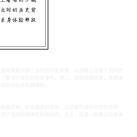
，游戏高度还原了当时的历史背景，从战略上还原了当时的
，了解当时发生的历史事件。第二，游戏画面优美，音效逼
游戏的可玩性和趣味性。
戏画面优美，配合逼真的音效，让玩家沉浸在历史的世界
增加了游戏的趣味性和挑战性。总之，这是一款能让玩家体