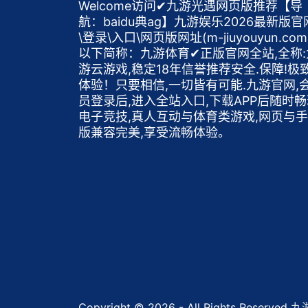
Welcome访问✔九游光遇网页版推荐【导
航：baidu典ag】九游娱乐2026最新版官
\登录\入口\网页版网址(m-jiuyouyun.com
以下简称：九游体育✔正版官网全站,全称:
游云游戏,稳定18年信誉推荐安全.保障!极
体验！只要相信,一切皆有可能.九游官网,
员登录后,进入全站入口,下载APP后随时
电子竞技,真人互动与体育类游戏,网页与
版兼容完美,享受流畅体验。
Copyright © 2026 - All Rights Reserved
九