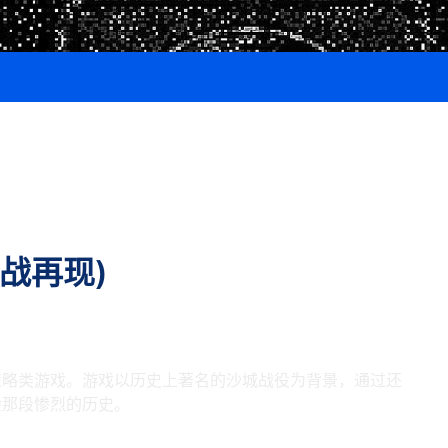
战再现)
再现
策略类游戏。游戏以历史上著名的沙城战役为背景，通过还
验那段惨烈的历史。