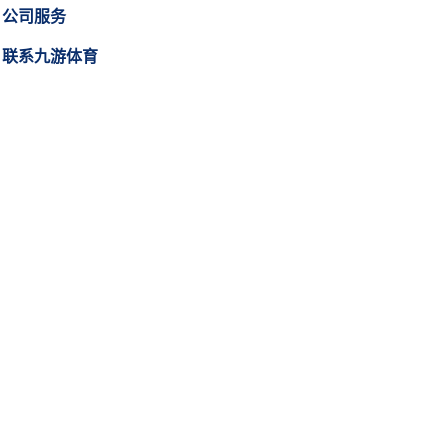
公司服务
联系九游体育