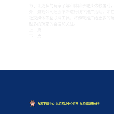
为了让更多的玩家了解和体验沙城头这款游戏
外，游戏公司还会不断进行线下推广活动，如
社交媒体等互联网工具，将游戏推广给更多的
越多的玩家的喜爱和关注。
上一篇
下一篇