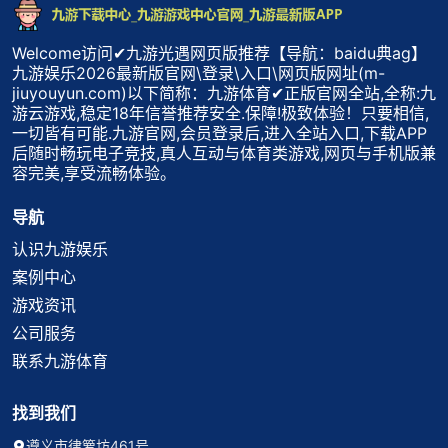
Welcome访问✔九游光遇网页版推荐【导航：baidu典ag】
九游娱乐2026最新版官网\登录\入口\网页版网址(m-
jiuyouyun.com)以下简称：九游体育✔正版官网全站,全称:九
游云游戏,稳定18年信誉推荐安全.保障!极致体验！只要相信,
一切皆有可能.九游官网,会员登录后,进入全站入口,下载APP
后随时畅玩电子竞技,真人互动与体育类游戏,网页与手机版兼
容完美,享受流畅体验。
导航
认识九游娱乐
案例中心
游戏资讯
公司服务
联系九游体育
找到我们
遵义市律箩坊461号