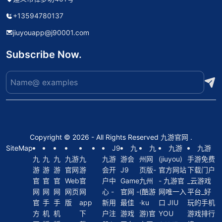
+13594780137
jiuyouapp@j90001.com
Subscribe Now.
Copyright © 2026 - All Rights Reserved
九游官网
.
SiteMap
J9
九
九
九游
九游
九
九
九
九游
九
九游
游会
州网
(jiuyou)
手游免费
游
游
游
官网
游
会开
J9
页版-
官方网站
下载门户
官
官
官
Web
官
户中
Game
九州
- 九游官
_云游戏
网
网
网
网页
网
心 -
官网 -
(酷游
网唯一入
平台_好
官
手
手
版
app
新用
最佳
·ku
口 JIU
玩的手机
方
机
机
下
户注
游戏
游)官
YOU
游戏排行