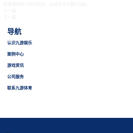
的智慧和努力共同配合，达成合作共赢的目标。
上一篇
下一篇
导航
认识九游娱乐
案例中心
游戏资讯
公司服务
联系九游体育