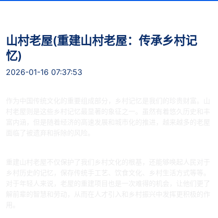
山村老屋(重建山村老屋：传承乡村记
忆)
2026-01-16 07:37:53
山村老屋
作为中国传统文化的重要组成部分，乡村记忆是我们的珍贵财富。山
村老屋则是这些乡村记忆最显著的象征之一。虽然有着悠久历史和丰
富内涵，但是随着经济的高速发展和城市化的推进，越来越多的老屋
面临了被遗弃和拆除的风险。
重建山村老屋的意义
重建山村老屋不仅保护了我们乡村文化的根基，还能够唤起人民对于
乡村历史的记忆，保存传统手工艺、饮食文化、乡村生活方式等等。
对于年轻人来说，老屋的重建项目也是一次难得的机会，让他们更了
解前辈的智慧和劳动，从而在人才引入和乡村振兴中发挥更积极的作
用。