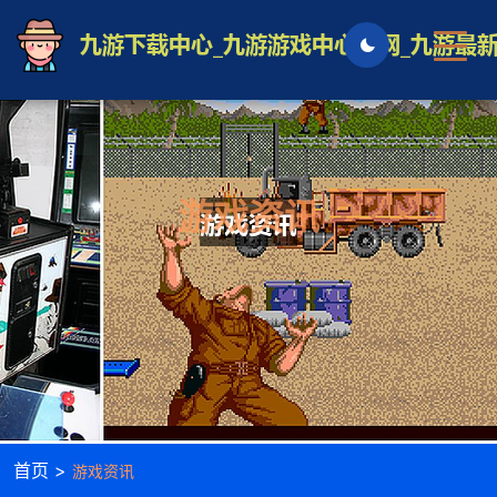
游戏资讯
首页 >
游戏资讯