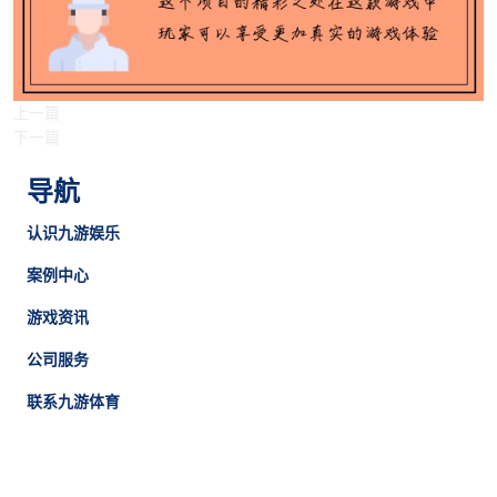
上一篇
下一篇
导航
认识九游娱乐
案例中心
游戏资讯
公司服务
联系九游体育