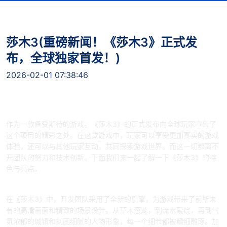
莎木3(重磅新闻！《莎木3》正式发
布，全球独家首发！)
2026-02-01 07:38:46
莎木3(重磅新闻！《莎木3》
正式发布，全球独家首发！)
作为一款备受期待的游戏，《莎木3》的正式发布向全球玩家宣告了
这个项目的精彩之处。在这款游戏中，玩家可以享受更加真实的游戏
体验，还可以与其他玩家互动，共同探索游戏世界。而这一切都离不
开团队的努力和技术创新。下面我们来一起了解一下《莎木3》的特
色与亮点。
一、 前所未有的视觉效果
在《莎木3》中，开发团队采用了全新的引擎，为游戏带来了前所未
有的高清画面和精致的场景设计。从草木葱茏，到流水萦绕，再到气
氛浓郁的城镇和刻画细腻的人物形象，每一个细节都被精细雕琢。加